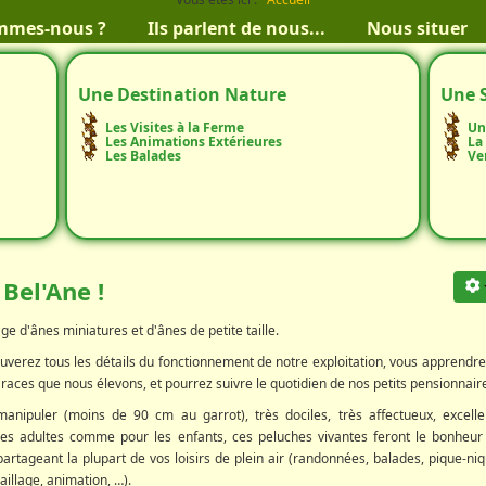
mmes-nous ?
Ils parlent de nous...
Nous situer
Une Destination Nature
Une 
Les Visites à la Ferme
Un
Les Animations Extérieures
La
Les Balades
Ve
 Bel'Ane !
ge d'ânes miniatures et d'ânes de petite taille.
rouverez tous les détails du fonctionnement de notre exploitation, vous apprendre
races que nous élevons, et pourrez suivre le quotidien de nos petits pensionnair
manipuler (moins de 90 cm au garrot), très dociles, très affectueux, excelle
s adultes comme pour les enfants, ces peluches vivantes feront le bonheur
partageant la plupart de vos loisirs de plein air (randonnées, balades, pique-niq
illage, animation, …).