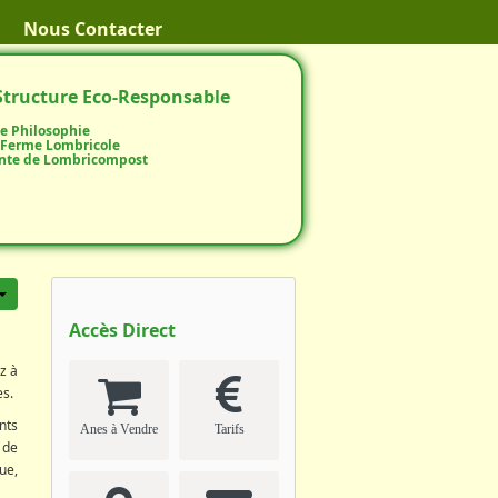
Nous Contacter
Structure Eco-Responsable
e Philosophie
 Ferme Lombricole
nte de Lombricompost
Accès Direct
z à
es.
nts
Anes à Vendre
Tarifs
 de
ue,